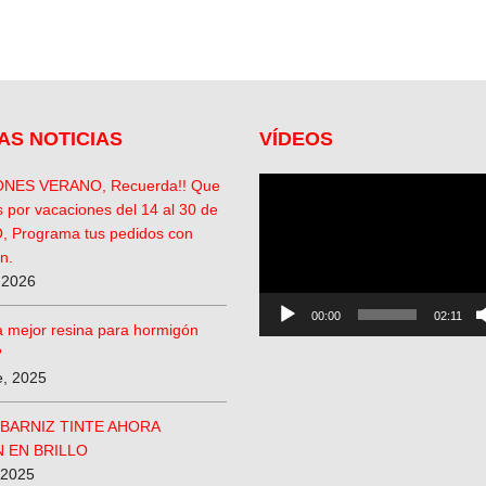
AS NOTICIAS
VÍDEOS
Reproductor
NES VERANO, Recuerda!! Que
de
 por vacaciones del 14 al 30 de
vídeo
 Programa tus pedidos con
n.
, 2026
00:00
02:11
la mejor resina para hormigón
?
e, 2025
BARNIZ TINTE AHORA
 EN BRILLO
 2025