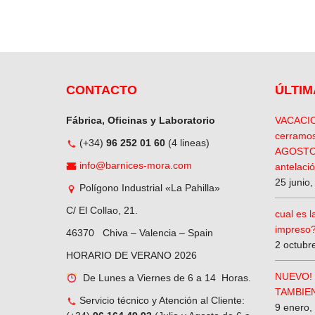
CONTACTO
ÚLTIM
Fábrica, Oficinas y Laboratorio
VACACIO
cerramos
(+34)
96 252 01 60
(4 lineas)
AGOSTO,
info@barnices-mora.com
antelació
25 junio
Polígono Industrial «La Pahilla»
C/ El Collao, 21.
cual es 
impreso
46370 Chiva – Valencia – Spain
2 octubr
HORARIO DE VERANO 2026
NUEVO! 
De Lunes a Viernes de 6 a 14 Horas.
TAMBIEN
Servicio técnico y Atención al Cliente:
9 enero,